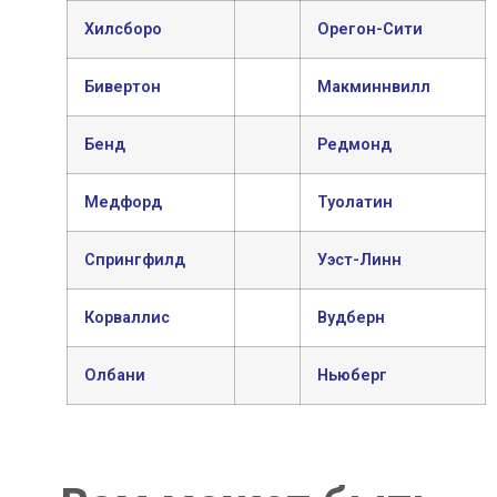
Хилсборо
Орегон-Сити
Бивертон
Макминнвилл
Бенд
Редмонд
Медфорд
Туолатин
Спрингфилд
Уэст-Линн
Корваллис
Вудберн
Олбани
Ньюберг