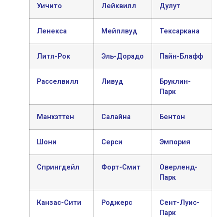
Уичито
Лейквилл
Дулут
Ленекса
Мейплвуд
Тексаркана
Литл-Рок
Эль-Дорадо
Пайн-Блафф
Расселвилл
Ливуд
Бруклин-
Парк
Манхэттен
Салайна
Бентон
Шони
Серси
Эмпория
Спрингдейл
Форт-Смит
Оверленд-
Парк
Канзас-Сити
Роджерс
Сент-Луис-
Парк