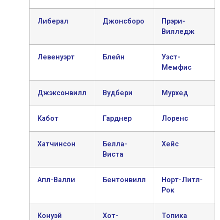
Либерал
Джонсборо
Прэри-
Вилледж
Левенуэрт
Блейн
Уэст-
Мемфис
Джэксонвилл
Вудбери
Мурхед
Кабот
Гарднер
Лоренс
Хатчинсон
Белла-
Хейс
Виста
Апл-Валли
Бентонвилл
Норт-Литл-
Рок
Конуэй
Хот-
Топика