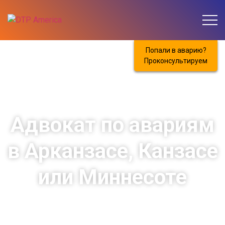
Попали в аварию?
Проконсультируем
Адвокат по авариям
в Арканзасе, Канзасе
или Миннесоте
К сожалению, не у всех водителей автомобиля
получается безаварийно водить и иногда случаются