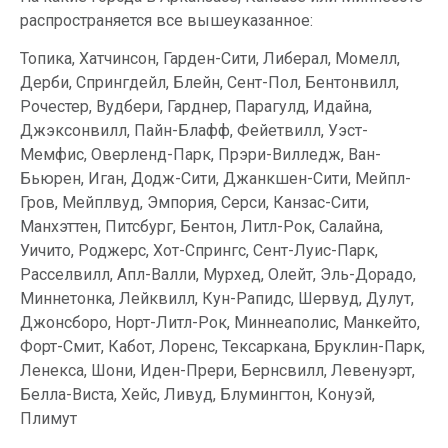
распространяется все вышеуказанное:
Топика, Хатчинсон, Гарден-Сити, Либерал, Момелл,
Дерби, Спрингдейл, Блейн, Сент-Пол, Бентонвилл,
Рочестер, Вудбери, Гарднер, Парагулд, Идайна,
Джэксонвилл, Пайн-Блафф, Фейетвилл, Уэст-
Мемфис, Оверленд-Парк, Прэри-Вилледж, Ван-
Бьюрен, Иган, Додж-Сити, Джанкшен-Сити, Мейпл-
Гров, Мейплвуд, Эмпория, Серси, Канзас-Сити,
Манхэттен, Питсбург, Бентон, Литл-Рок, Салайна,
Уичито, Роджерс, Хот-Спрингс, Сент-Луис-Парк,
Расселвилл, Апл-Валли, Мурхед, Олейт, Эль-Дорадо,
Миннетонка, Лейквилл, Кун-Рапидс, Шервуд, Дулут,
Джонсборо, Норт-Литл-Рок, Миннеаполис, Манкейто,
Форт-Смит, Кабот, Лоренс, Тексаркана, Бруклин-Парк,
Ленекса, Шони, Иден-Прери, Бернсвилл, Левенуэрт,
Белла-Виста, Хейс, Ливуд, Блумингтон, Конуэй,
Плимут