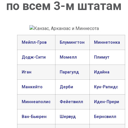
по всем 3-м штатам
Мейпл-Гров
Блумингтон
Миннетонка
Додж-Сити
Момелл
Плимут
Иган
Парагулд
Идайна
Манкейто
Дерби
Кун-Рапидс
Миннеаполис
Фейетвилл
Иден-Прери
Ван-Бьюрен
Шервуд
Бернсвилл