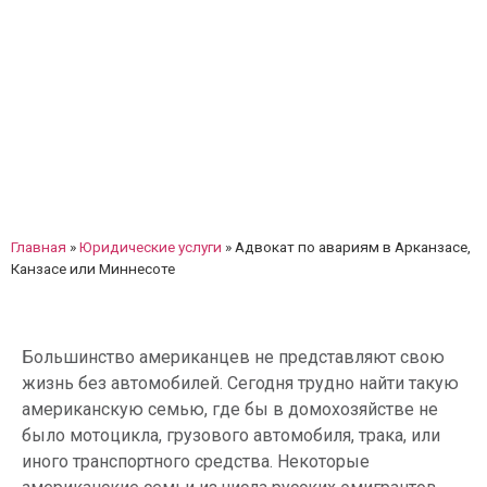
мелкие стычки на дороге. «DTP-America» рассказывает,
что делать и как себя вести при ДТП
Главная
»
Юридические услуги
»
Адвокат по авариям в Арканзасе,
Канзасе или Миннесоте
Большинство американцев не представляют свою
жизнь без автомобилей. Сегодня трудно найти такую
американскую семью, где бы в домохозяйстве не
было мотоцикла, грузового автомобиля, трака, или
иного транспортного средства. Некоторые