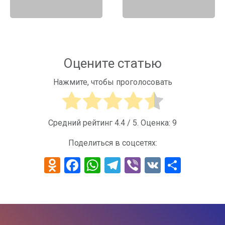
Оцените статью
Нажмите, чтобы проголосовать
Средний рейтинг
4.4
/ 5. Оценка:
9
Поделиться в соцсетях:
Odnoklassniki
Facebook
WhatsApp
Telegram
Viber
VK
Отпра