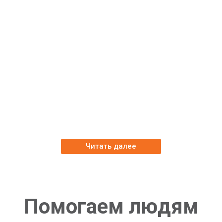
Наша компания
Мы помогаем пострадавшим в ДТП
в Арканзасе, Канзасе или Миннесоте
получить квалифицированную консультацию
и возмещение практически при любых
обстоятельствах
Читать далее
Помогаем людям